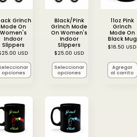
lack Grinch
Black/Pink
11oz Pink
Mode On
Grinch Mode
Grinch
Women's
On Women's
Mode On
Indoor
Indoor
Black Mug
Slippers
Slippers
Precio
$16.50 USD
Precio
$25.00 USD
Precio
$25.00 USD
habitual
habitual
habitual
Seleccionar
Seleccionar
Agregar
opciones
opciones
al carrito