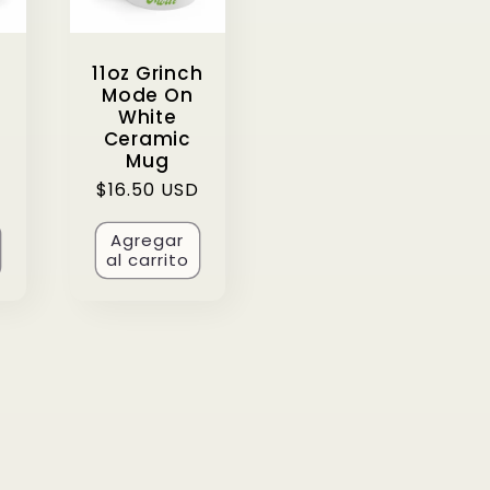
11oz Grinch
Mode On
White
Ceramic
Mug
Precio
$16.50 USD
habitual
Agregar
al carrito