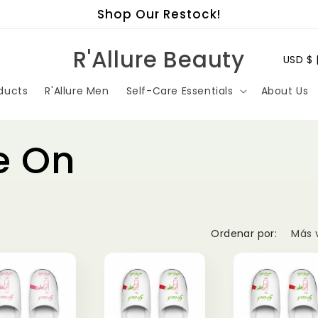
Shop Our Restock!
P
R'Allure Beauty
US
a
ducts
R'Allure Men
Self-Care Essentials
About Us
í
s
e On
/
r
e
Ordenar por:
g
i
ó