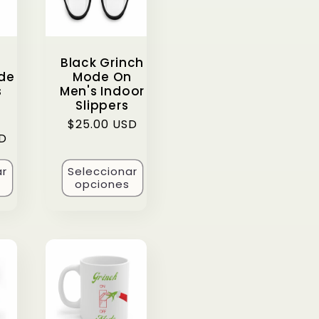
Black Grinch
de
Mode On
s
Men's Indoor
Slippers
Precio
$25.00 USD
SD
habitual
ar
Seleccionar
opciones