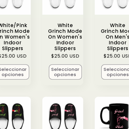
n
White/Pink
White
White
rinch Mode
Grinch Mode
Grinch Mo
n Women's
On Women's
On Men'
Indoor
Indoor
Indoor
Slippers
Slippers
Slippers
Precio
$25.00 USD
Precio
$25.00 USD
Precio
$25.00 U
habitual
habitual
habitual
Seleccionar
Seleccionar
Seleccion
opciones
opciones
opciones