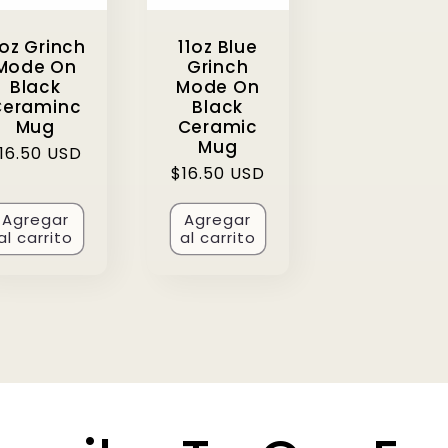
1oz Grinch
11oz Blue
Mode On
Grinch
Black
Mode On
Ceraminc
Black
Mug
Ceramic
Mug
recio
16.50 USD
Precio
$16.50 USD
abitual
habitual
Agregar
Agregar
al carrito
al carrito