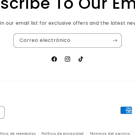
scribe To Our Em
in our email list for exclusive offers and the latest ne
Correo electrónico
Facebook
Instagram
TikTok
Form
de
pago
lítica de reembolso
Política de privacidad
Términos del servicio