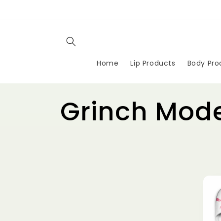
Ir
directamente
al contenido
Home
Lip Products
Body Pro
C
Grinch Mod
o
l
e